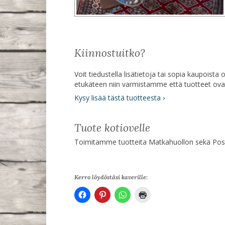
Kiinnostuitko?
Voit tiedustella lisätietoja tai sopia kaupoist
etukäteen niin varmistamme että tuotteet ov
Kysy lisää tästä tuotteesta ›
Tuote kotiovelle
Toimitamme tuotteita Matkahuollon sekä Posti
Kerro löydöstäsi kaverille: