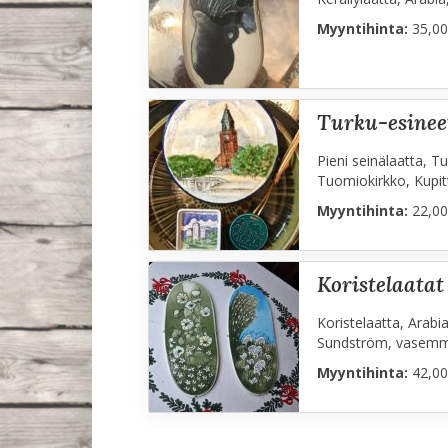
Myyntihinta:
35,00
turku-esinee
Pieni seinälaatta, T
Tuomiokirkko, Kupit
Myyntihinta:
22,00
koristelaatat
Koristelaatta, Arabi
Sundström, vasemmal
Myyntihinta:
42,00