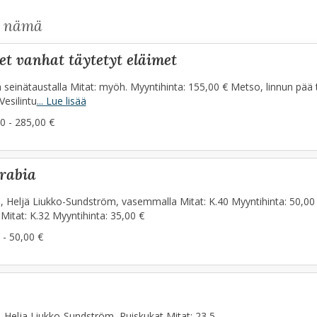
s nämä
set vanhat täytetyt eläimet
la seinätaustalla Mitat: myöh. Myyntihinta: 155,00 € Metso, linnun pää 
Vesilintu
... Lue lisää
0 - 285,00 €
arabia
a, Heljä Liukko-Sundström, vasemmalla Mitat: K.40 Myyntihinta: 50,00 €
Mitat: K.32 Myyntihinta: 35,00 €
 - 50,00 €
a, Helja Liukko-Sundström, Ruiskukat Mitat: 23,5