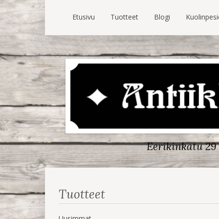
Etusivu
Tuotteet
Blogi
Kuolinpes
Eerikinkatu 29 
Tuotteet
Uusimmat