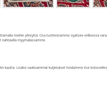
a ottamalla meihin yhteyttä. Osa tuotteistamme sijaitsee erillisessä va
at nähtävillä myymälässämme.
n kautta. Lisäksi vaativammat kuljetukset hoidamme itse kotiovelles