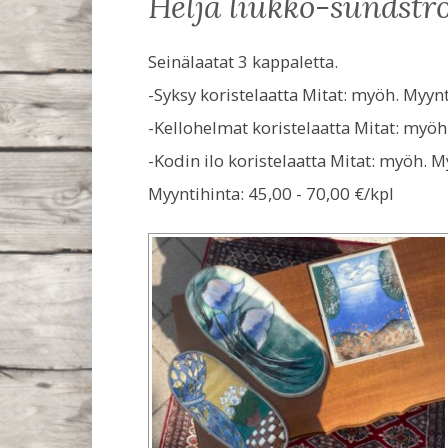
heljä liukko-sundst
Seinälaatat 3 kappaletta.
-Syksy koristelaatta Mitat: myöh. Myynt
-Kellohelmat koristelaatta Mitat: myöh
-Kodin ilo koristelaatta Mitat: myöh. M
Myyntihinta:
45,00 - 70,00 €/kpl