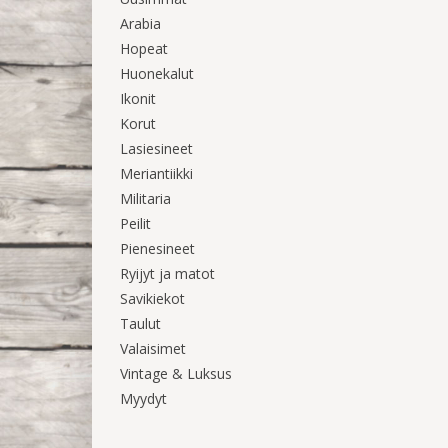
Arabia
Hopeat
Huonekalut
Ikonit
Korut
Lasiesineet
Meriantiikki
Militaria
Peilit
Pienesineet
Ryijyt ja matot
Savikiekot
Taulut
Valaisimet
Vintage & Luksus
Myydyt