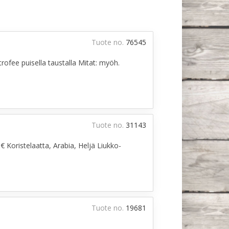
Tuote no.
76545
trofee puisella taustalla Mitat: myöh.
Tuote no.
31143
 Koristelaatta, Arabia, Heljä Liukko-
Tuote no.
19681