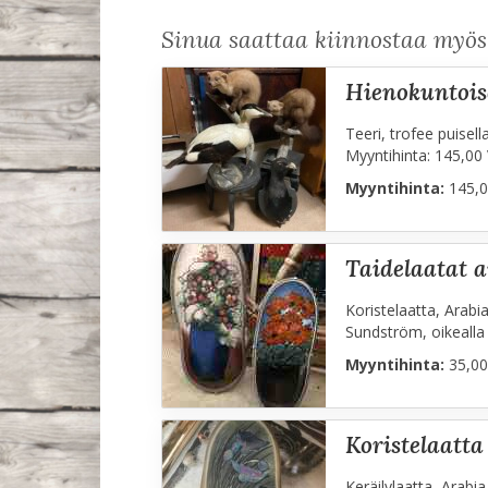
Sinua saattaa kiinnostaa myö
hienokuntoi
Teeri, trofee puisel
Myyntihinta: 145,00 
Myyntihinta:
145,0
taidelaatat 
Koristelaatta, Arabi
Sundström, oikealla 
Myyntihinta:
35,00
koristelaatta
Keräilylaatta, Arabi