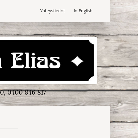
Yhteystiedot
In English
0, 0400 846 817