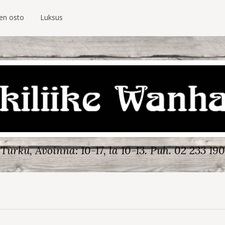
ien osto
Luksus
Turku, Avoinna: 10-17, la 10-13.
Puh. 02 233 190