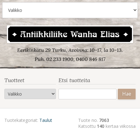
Eerikinkatu 29 Turku, Avoinna: 10-17, la 10-13.
Puh. 02 233 1900, 0400 846 817
Tuotteet
Etsi tuotteita
Haku:
Tuotekategoriat:
Taulut
Tuote no.
7063
Katsottu
140
kertaa viikossa