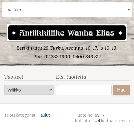
Eerikinkatu 29 Turku, Avoinna: 10-17, la 10-13.
Puh. 02 233 1900, 0400 846 817
Tuotteet
Etsi tuotteita
Haku:
Tuotekategoriat:
Taulut
Tuote no.
6917
Katsottu
144
kertaa viikossa