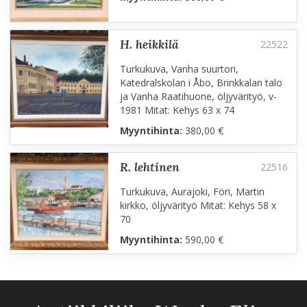
h. heikkilä
Turkukuva, Vanha suurtori,
Katedralskolan i Åbo, Brinkkalan talo
ja Vanha Raatihuone, öljyvärityö, v-
1981 Mitat: Kehys 63 x 74
Myyntihinta:
380,00 €
r. lehtinen
Turkukuva, Aurajoki, Föri, Martin
kirkko, öljyvärityö Mitat: Kehys 58 x
70
Myyntihinta:
590,00 €