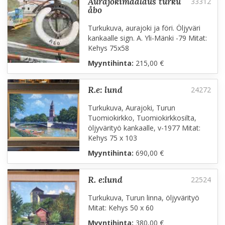
aurajokimaalaus turku
åbo
Turkukuva, aurajoki ja föri. Öljyväri
kankaalle sign. A. Yli-Mänki -79 Mitat:
Kehys 75x58
Myyntihinta:
215,00 €
r.e: lund
Turkukuva, Aurajoki, Turun
Tuomiokirkko, Tuomiokirkkosilta,
öljyvärityö kankaalle, v-1977 Mitat:
Kehys 75 x 103
Myyntihinta:
690,00 €
r. e:lund
Turkukuva, Turun linna, öljyvärityö
Mitat: Kehys 50 x 60
Myyntihinta:
380,00 €