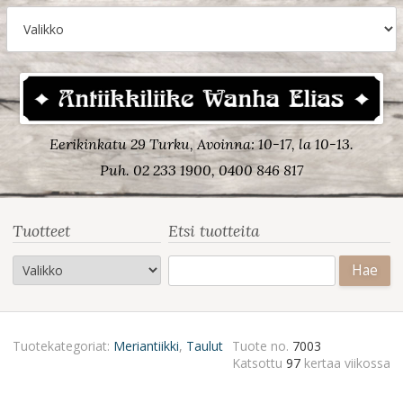
Eerikinkatu 29 Turku, Avoinna: 10-17, la 10-13.
Puh. 02 233 1900, 0400 846 817
Tuotteet
Etsi tuotteita
Haku:
Tuotekategoriat:
Meriantiikki
,
Taulut
Tuote no.
7003
Katsottu
97
kertaa viikossa