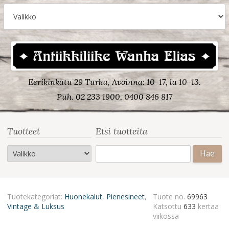
Eerikinkatu 29 Turku, Avoinna: 10-17, la 10-13.
Puh. 02 233 1900, 0400 846 817
Tuotteet
Etsi tuotteita
Haku:
Tuotekategoriat:
Huonekalut
,
Pienesineet
,
Tuote no.
69963
Vintage & Luksus
Katsottu
633
kertaa
viikossa