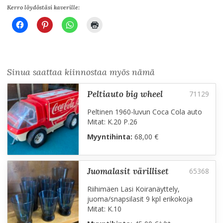
Kerro löydöstäsi kaverille:
Sinua saattaa kiinnostaa myös nämä
peltiauto big wheel
Peltinen 1960-luvun Coca Cola auto
Mitat: K.20 P.26
Myyntihinta:
68,00 €
juomalasit värilliset
Riihimäen Lasi Koiranäyttely,
juoma/snapsilasit 9 kpl erikokoja
Mitat: K.10