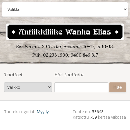
Eerikinkatu 29 Turku, Avoinna: 10-17, la 10-13.
Puh. 02 233 1900, 0400 846 817
Tuotteet
Etsi tuotteita
Haku:
Tuotekategoriat:
Myydyt
Tuote no.
53648
Katsottu
759
kertaa viikossa