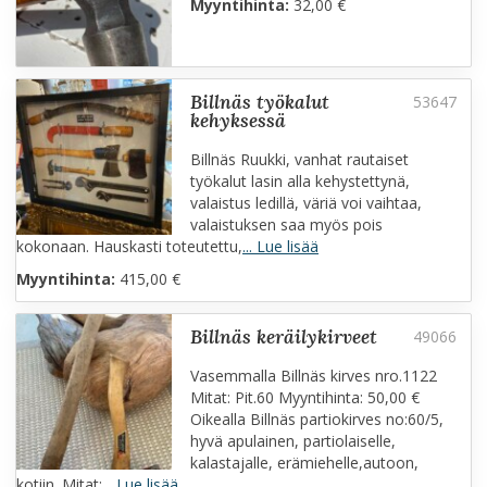
Myyntihinta:
32,00 €
billnäs työkalut
kehyksessä
Billnäs Ruukki, vanhat rautaiset
työkalut lasin alla kehystettynä,
valaistus ledillä, väriä voi vaihtaa,
valaistuksen saa myös pois
kokonaan. Hauskasti toteutettu,
... Lue lisää
Myyntihinta:
415,00 €
billnäs keräilykirveet
Vasemmalla Billnäs kirves nro.1122
Mitat: Pit.60 Myyntihinta: 50,00 €
Oikealla Billnäs partiokirves no:60/5,
hyvä apulainen, partiolaiselle,
kalastajalle, erämiehelle,autoon,
kotiin. Mitat:
... Lue lisää