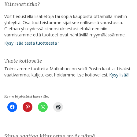
Kiinnostuitko?
Voit tiedustella lisätietoja tai sopia kaupoista ottamalla meihin
yhteyttä. Osa tuotteistamme sijaitsee erillisessä varastossa.
Olethan yhteydessä kiinnostuksestasi etukäteen niin
varmistamme että tuotteet ovat nähtävillä myymälässämme.
Kysy lisää tästä tuotteesta ›
Tuote kotiovelle
Toimitamme tuotteita Matkahuollon sekä Postin kautta. Lisäksi
vaativammat kuljetukset hoidamme itse kotiovellesi.
Kysy lisää!
Kerro löydöstäsi kaverille:
Sinua saattaa kiinnostaa myös nämä