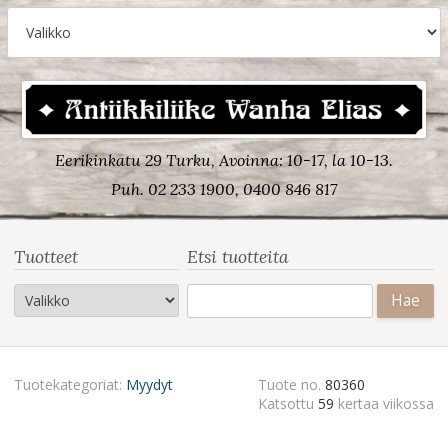
Eerikinkatu 29 Turku, Avoinna: 10-17, la 10-13.
Puh. 02 233 1900, 0400 846 817
Tuotteet
Etsi tuotteita
Haku:
Tuotekategoriat:
Myydyt
Tuote no.
80360
Katsottu
59
kertaa viikossa