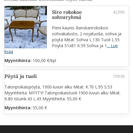
siro rokokoo
sohvaryhmä
Pieni kaunis Ranskanrokokoo
sohvakalusto, 2 nojatuolia, sohva ja
pöytä Mitat: Sohva L.130 Tuoli L.55
Pöytä 51x81 K.59 Sohva ja 1
... Lue
lisää
Myyntihinta:
100,00 €/kpl
pöytä ja tuoli
Talonpoikaispöytä, 1900-luvun alku Mitat: K.70 L.95 S.53
Myyntihinta: MYYTY! Talonpoikaistuoli 1900-luvun alku Mitat:
K.80 Istuink.43 L.43 Myyntihinta: 55,00 €
Myyntihinta:
55,00 €