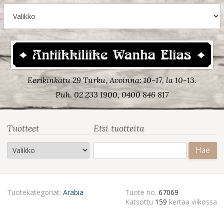
Eerikinkatu 29 Turku, Avoinna: 10-17, la 10-13.
Puh. 02 233 1900, 0400 846 817
Tuotteet
Etsi tuotteita
Haku:
Tuotekategoriat:
Arabia
Tuote no.
67069
Katsottu
159
kertaa viikossa