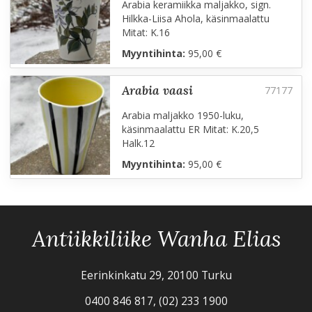
Arabia keramiikka maljakko, sign.
Hilkka-Liisa Ahola, käsinmaalattu
Mitat: K.16
Myyntihinta:
95,00 €
arabia vaasi
Arabia maljakko 1950-luku,
käsinmaalattu ER Mitat: K.20,5
Halk.12
Myyntihinta:
95,00 €
Antiikkiliike Wanha Elias
Eerinkinkatu 29, 20100 Turku
0400 846 817, (02) 233 1900