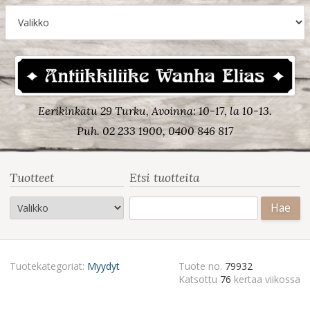
Eerikinkatu 29 Turku, Avoinna: 10-17, la 10-13.
Puh. 02 233 1900, 0400 846 817
Tuotteet
Etsi tuotteita
Haku:
Tuotekategoriat:
Myydyt
Tuote no.
79932
Katsottu
76
kertaa viikossa