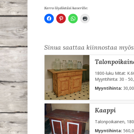
Kerro löydöstäsi kaverille:
Sinua saattaa kiinnostaa myö
talonpoikai
1800-luku Mitat: K.6
Myyntihinta: 30 - 50
Myyntihinta:
30,00
kaappi
Talonpoikainen, 1800
Myyntihinta:
560,0