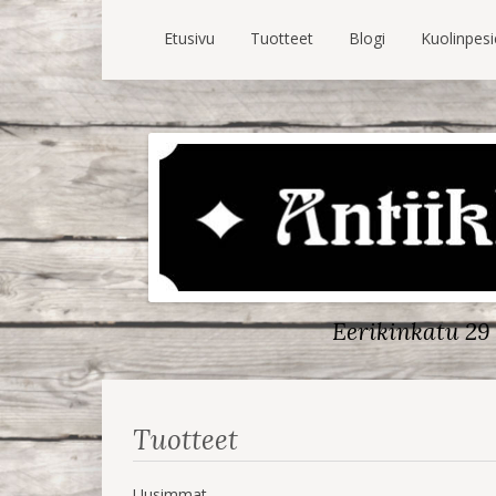
Etusivu
Tuotteet
Blogi
Kuolinpes
Eerikinkatu 29 
Tuotteet
Uusimmat