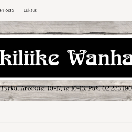
ien osto
Luksus
Turku, Avoinna: 10-17, la 10-13.
Puh. 02 233 190