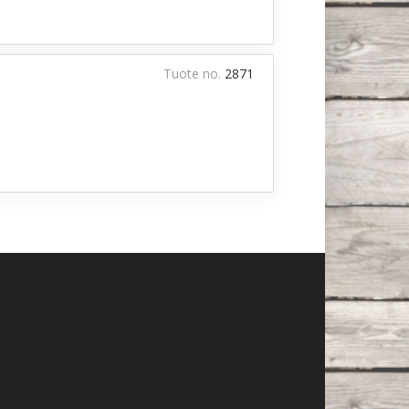
Tuote no.
2871