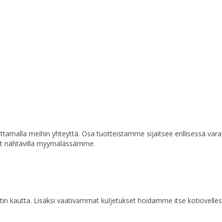
a ottamalla meihin yhteyttä. Osa tuotteistamme sijaitsee erillisessä va
at nähtävillä myymälässämme.
n kautta. Lisäksi vaativammat kuljetukset hoidamme itse kotiovelles