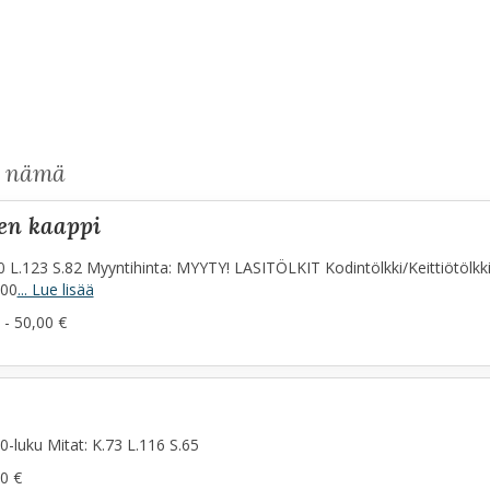
s nämä
nen kaappi
0 L.123 S.82 Myyntihinta: MYYTY! LASITÖLKIT Kodintölkki/Keittiötölkki, 
,00
... Lue lisää
 - 50,00 €
-luku Mitat: K.73 L.116 S.65
0 €