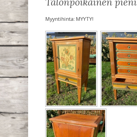
talonpoikainen pien
Myyntihinta:
MYYTY!