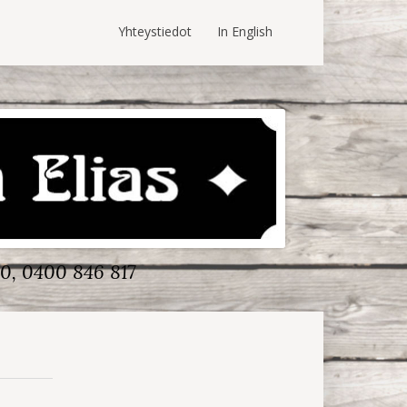
Yhteystiedot
In English
0, 0400 846 817