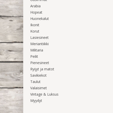
Arabia
Hopeat
Huonekalut
Ikonit
Korut
Lasiesineet
Meriantiikki
Militaria
Peilit
Pienesineet
Ryijyt ja matot
Savikiekot
Taulut
Valaisimet
Vintage & Luksus
Myydyt