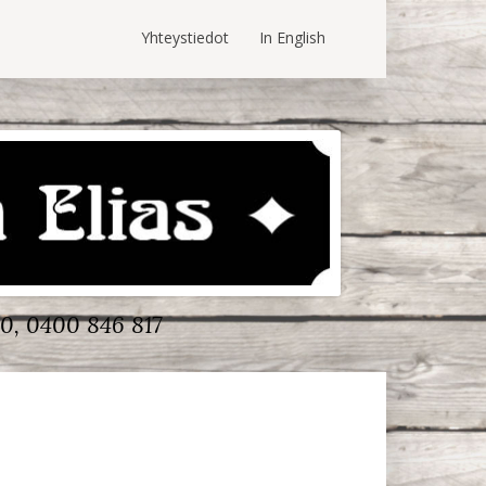
Yhteystiedot
In English
0, 0400 846 817