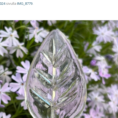
1024
sivulla
IMG_8779
.