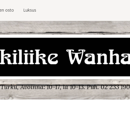
ien osto
Luksus
Turku, Avoinna: 10-17, la 10-13.
Puh. 02 233 190