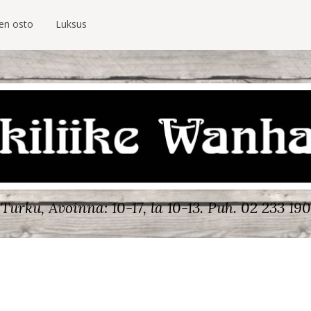
ien osto
Luksus
Turku, Avoinna: 10-17, la 10-13.
Puh. 02 233 190