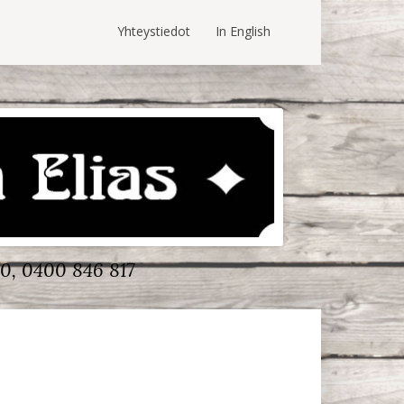
Yhteystiedot
In English
0, 0400 846 817