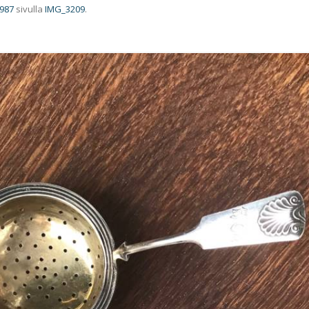
 987
sivulla
IMG_3209
.