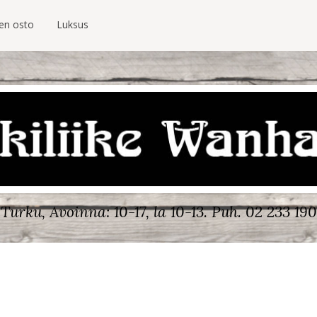
ien osto
Luksus
Turku, Avoinna: 10-17, la 10-13.
Puh. 02 233 190