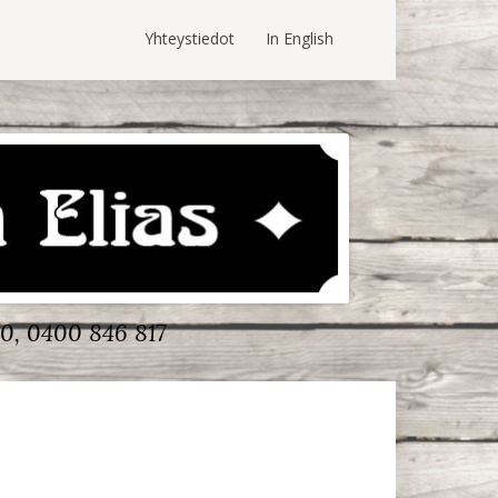
Yhteystiedot
In English
0, 0400 846 817