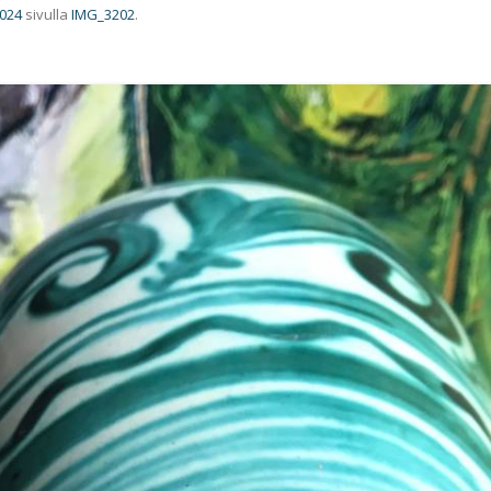
1024
sivulla
IMG_3202
.