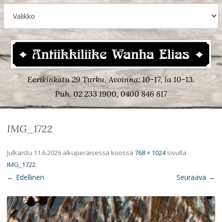
Eerikinkatu 29 Turku, Avoinna: 10-17, la 10-13.
Puh. 02 233 1900, 0400 846 817
IMG_1722
Julkaistu
11.6.2026
alkuperäisessä koossa
768 × 1024
sivulla
IMG_1722
.
← Edellinen
Seuraava →