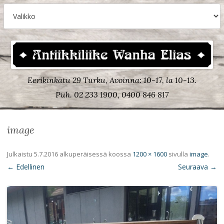
Eerikinkatu 29 Turku, Avoinna: 10-17, la 10-13.
Puh. 02 233 1900, 0400 846 817
image
Julkaistu
5.7.2016
alkuperäisessä koossa
1200 × 1600
sivulla
image
.
← Edellinen
Seuraava →