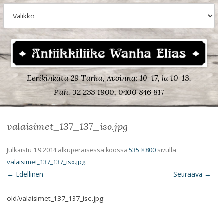
Eerikinkatu 29 Turku, Avoinna: 10-17, la 10-13.
Puh. 02 233 1900, 0400 846 817
valaisimet_137_137_iso.jpg
Julkaistu
1.9.2014
alkuperäisessä koossa
535 × 800
sivulla
valaisimet_137_137_iso.jpg
.
← Edellinen
Seuraava →
old/valaisimet_137_137_iso.jpg