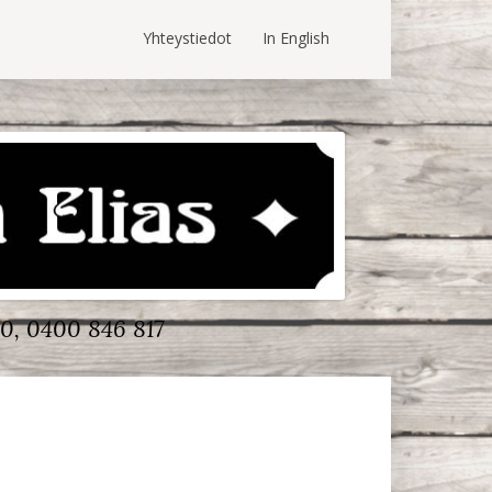
Yhteystiedot
In English
0, 0400 846 817