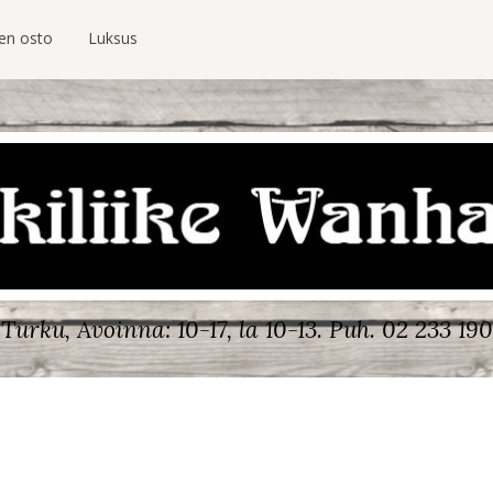
ien osto
Luksus
Turku, Avoinna: 10-17, la 10-13.
Puh. 02 233 190