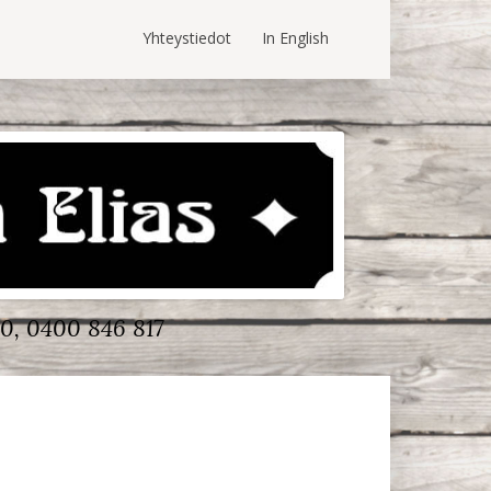
Yhteystiedot
In English
0, 0400 846 817