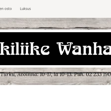
ien osto
Luksus
Turku, Avoinna: 10-17, la 10-13.
Puh. 02 233 190