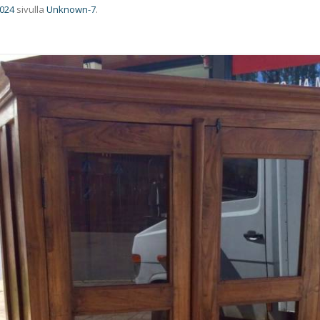
1024
sivulla
Unknown-7
.