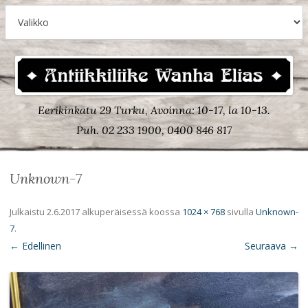
Eerikinkatu 29 Turku, Avoinna: 10-17, la 10-13.
Puh. 02 233 1900, 0400 846 817
Unknown-7
Julkaistu
2.6.2017
alkuperäisessä koossa
1024 × 768
sivulla
Unknown-
7
.
← Edellinen
Seuraava →