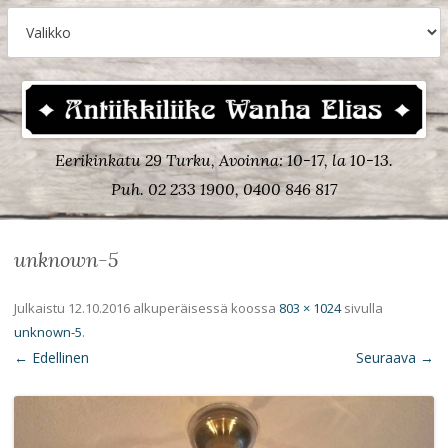
Eerikinkatu 29 Turku, Avoinna: 10-17, la 10-13.
Puh. 02 233 1900, 0400 846 817
unknown-5
Julkaistu
12.10.2016
alkuperäisessä koossa
803 × 1024
sivulla
unknown-5
.
← Edellinen
Seuraava →