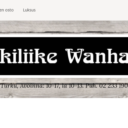
ien osto
Luksus
Turku, Avoinna: 10-17, la 10-13.
Puh. 02 233 190