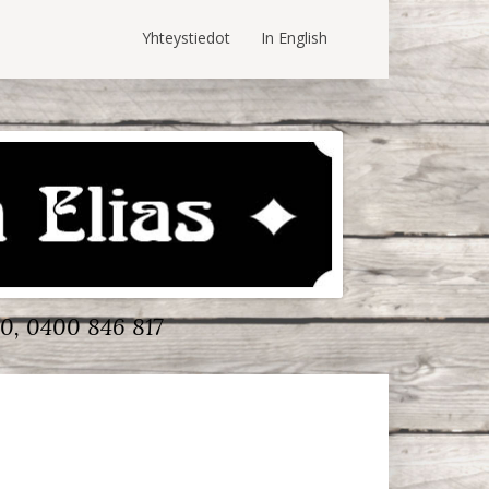
Yhteystiedot
In English
0, 0400 846 817