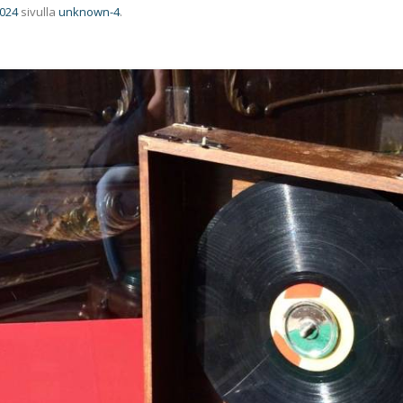
1024
sivulla
unknown-4
.