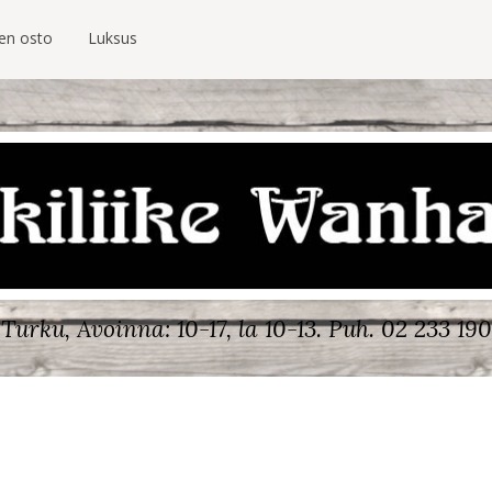
ien osto
Luksus
Turku, Avoinna: 10-17, la 10-13.
Puh. 02 233 190