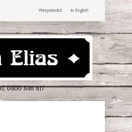
Yhteystiedot
In English
0, 0400 846 817