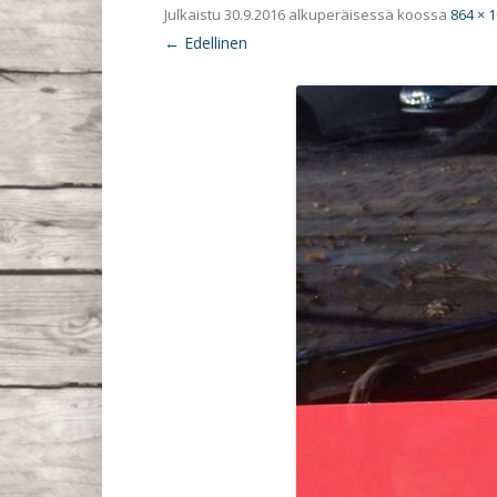
Julkaistu
30.9.2016
alkuperäisessä koossa
864 × 
← Edellinen