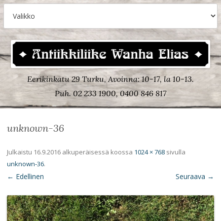
Eerikinkatu 29 Turku, Avoinna: 10-17, la 10-13.
Puh. 02 233 1900, 0400 846 817
unknown-36
Julkaistu
16.9.2016
alkuperäisessä koossa
1024 × 768
sivulla
unknown-36
.
← Edellinen
Seuraava →