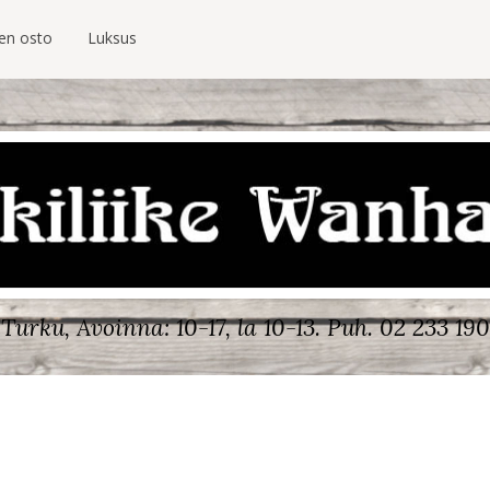
ien osto
Luksus
Turku, Avoinna: 10-17, la 10-13.
Puh. 02 233 190