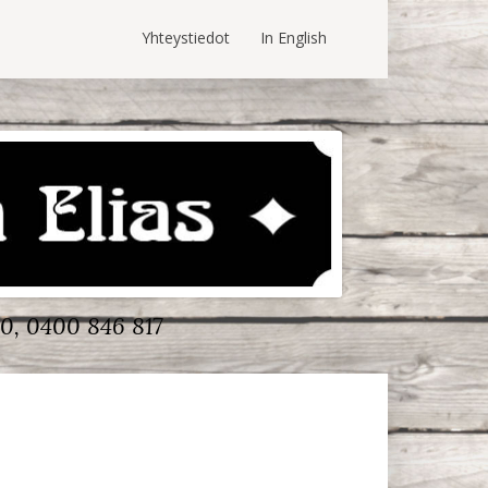
Yhteystiedot
In English
0, 0400 846 817