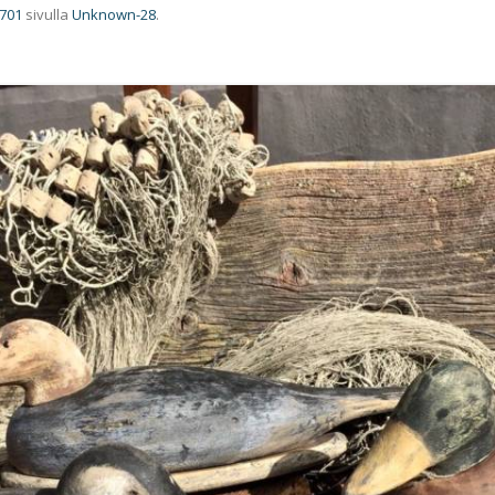
 701
sivulla
Unknown-28
.