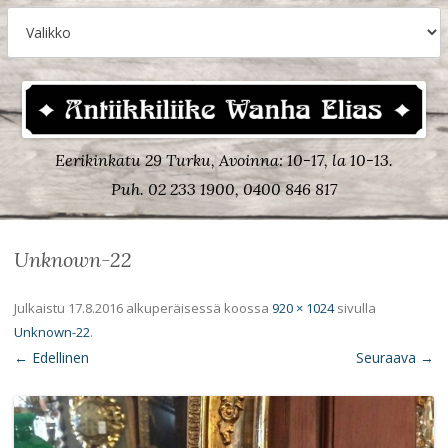
Eerikinkatu 29 Turku, Avoinna: 10-17, la 10-13.
Puh. 02 233 1900, 0400 846 817
Unknown-22
Julkaistu
17.8.2016
alkuperäisessä koossa
920 × 1024
sivulla
Unknown-22
.
← Edellinen
Seuraava →