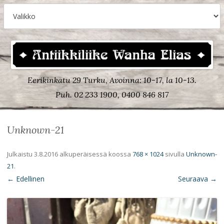
Eerikinkatu 29 Turku, Avoinna: 10-17, la 10-13.
Puh. 02 233 1900, 0400 846 817
Unknown-21
Julkaistu
3.8.2016
alkuperäisessä koossa
768 × 1024
sivulla
Unknown-
21
.
← Edellinen
Seuraava →