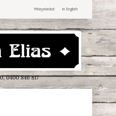
Yhteystiedot
In English
0, 0400 846 817