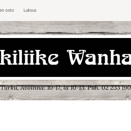
ien osto
Luksus
Turku, Avoinna: 10-17, la 10-13.
Puh. 02 233 190