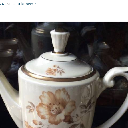
024
sivulla
Unknown-2
.