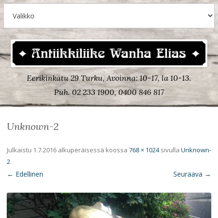
Eerikinkatu 29 Turku, Avoinna: 10-17, la 10-13.
Puh. 02 233 1900, 0400 846 817
Unknown-2
Julkaistu
1.7.2016
alkuperäisessä koossa
768 × 1024
sivulla
Unknown-
2
.
← Edellinen
Seuraava →