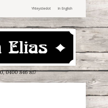
Yhteystiedot
In English
0, 0400 846 817