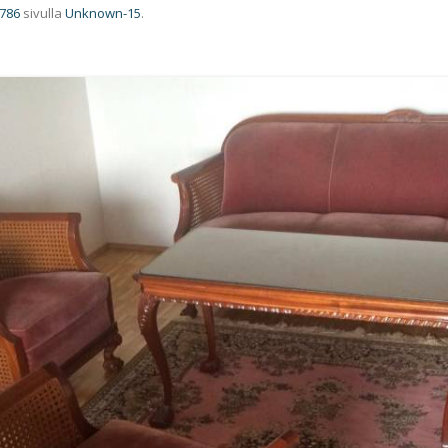
 786
sivulla
Unknown-15
.