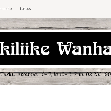
ien osto
Luksus
Turku, Avoinna: 10-17, la 10-13.
Puh. 02 233 190