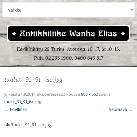
Eerikinkatu 29 Turku, Avoinna: 10-17, la 10-13.
Puh. 02 233 1900, 0400 846 817
taulut_91_91_iso.jpg
Julkaistu
1.9.2014
alkuperäisessä koossa
800 × 662
sivulla
taulut_91_91_iso.jpg
.
← Edellinen
Seuraava →
old/taulut_91_91_iso.jpg