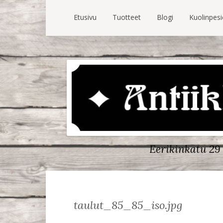
Etusivu
Tuotteet
Blogi
Kuolinpes
Eerikinkatu 29 
taulut_85_85_iso.jpg