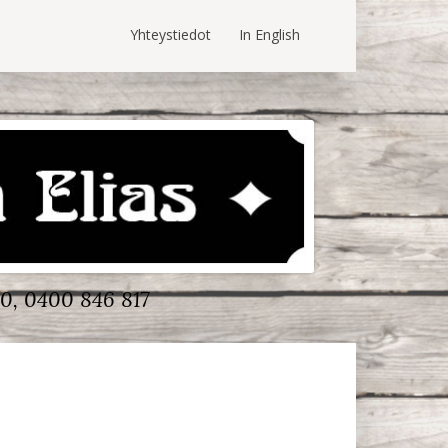
Yhteystiedot
In English
0, 0400 846 817