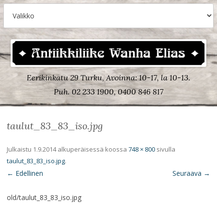
Eerikinkatu 29 Turku, Avoinna: 10-17, la 10-13.
Puh. 02 233 1900, 0400 846 817
taulut_83_83_iso.jpg
Julkaistu
1.9.2014
alkuperäisessä koossa
748 × 800
sivulla
taulut_83_83_iso.jpg
.
← Edellinen
Seuraava →
old/taulut_83_83_iso.jpg