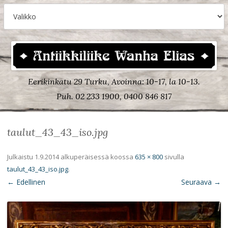
Eerikinkatu 29 Turku, Avoinna: 10-17, la 10-13.
Puh. 02 233 1900, 0400 846 817
taulut_43_43_iso.jpg
Julkaistu
1.9.2014
alkuperäisessä koossa
635 × 800
sivulla
taulut_43_43_iso.jpg
.
← Edellinen
Seuraava →