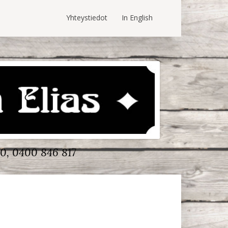
Yhteystiedot
In English
0, 0400 846 817