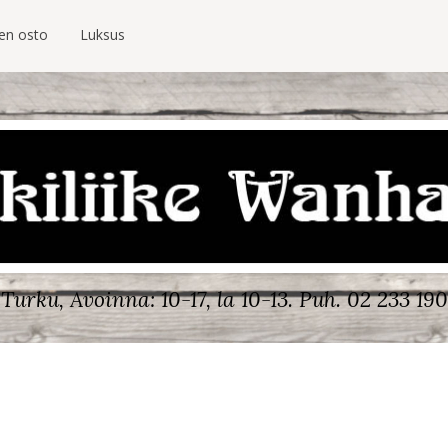
ien osto
Luksus
Turku, Avoinna: 10-17, la 10-13.
Puh. 02 233 190