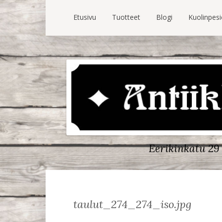
Etusivu
Tuotteet
Blogi
Kuolinpes
Eerikinkatu 29 
taulut_274_274_iso.jpg