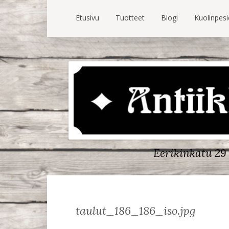
Etusivu
Tuotteet
Blogi
Kuolinpes
Eerikinkatu 29 
taulut_186_186_iso.jpg