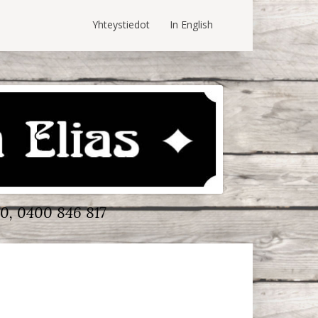
Yhteystiedot
In English
0, 0400 846 817