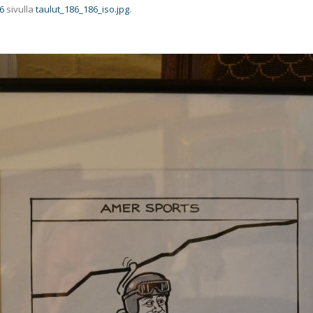
6
sivulla
taulut_186_186_iso.jpg
.