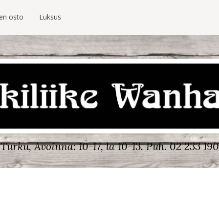
ien osto
Luksus
Turku, Avoinna: 10-17, la 10-13.
Puh. 02 233 190