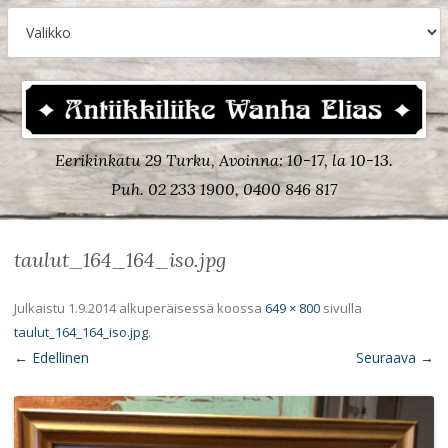
Eerikinkatu 29 Turku, Avoinna: 10-17, la 10-13.
Puh. 02 233 1900, 0400 846 817
taulut_164_164_iso.jpg
Julkaistu
1.9.2014
alkuperäisessä koossa
649 × 800
sivulla
taulut_164_164_iso.jpg
.
← Edellinen
Seuraava →