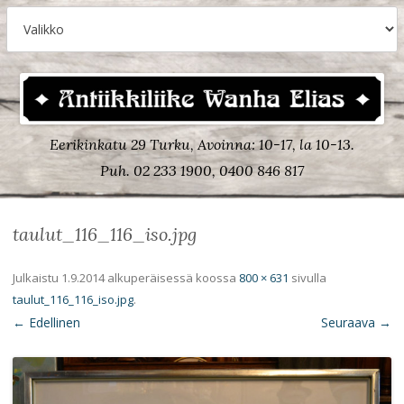
Eerikinkatu 29 Turku, Avoinna: 10-17, la 10-13.
Puh. 02 233 1900, 0400 846 817
taulut_116_116_iso.jpg
Julkaistu
1.9.2014
alkuperäisessä koossa
800 × 631
sivulla
taulut_116_116_iso.jpg
.
← Edellinen
Seuraava →