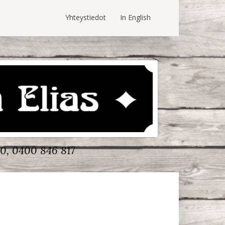
Yhteystiedot
In English
0, 0400 846 817