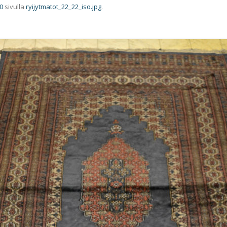
0
sivulla
ryijytmatot_22_22_iso.jpg
.