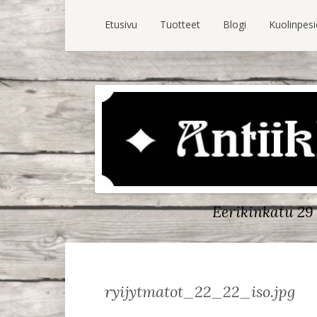
Etusivu
Tuotteet
Blogi
Kuolinpes
Eerikinkatu 29 
ryijytmatot_22_22_iso.jpg