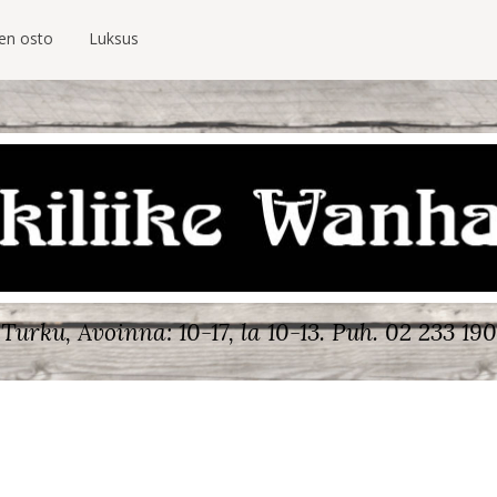
ien osto
Luksus
Turku, Avoinna: 10-17, la 10-13.
Puh. 02 233 190