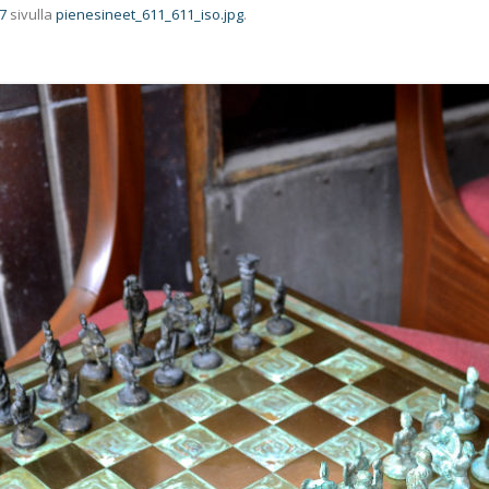
7
sivulla
pienesineet_611_611_iso.jpg
.