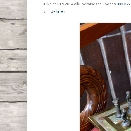
Julkaistu
1.9.2014
alkuperäisessä koossa
800 × 72
← Edellinen