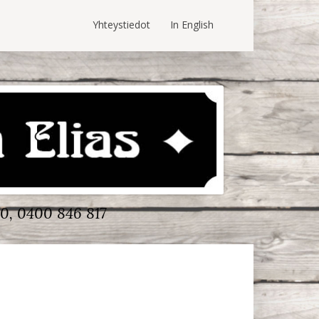
Yhteystiedot
In English
0, 0400 846 817