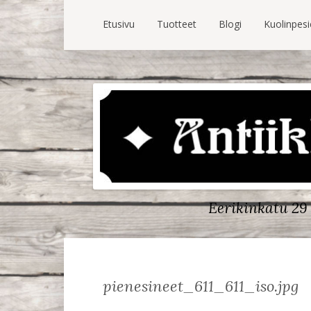
Etusivu
Tuotteet
Blogi
Kuolinpes
Eerikinkatu 29 
pienesineet_611_611_iso.jpg