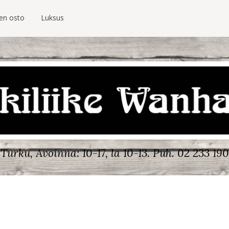
ien osto
Luksus
Turku, Avoinna: 10-17, la 10-13.
Puh. 02 233 190