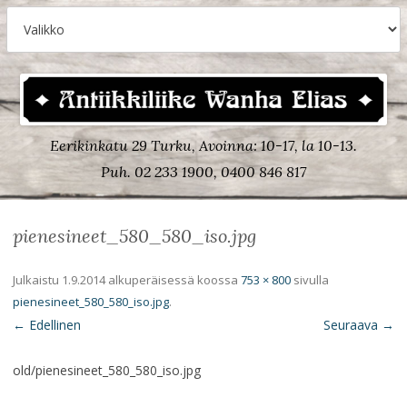
Eerikinkatu 29 Turku, Avoinna: 10-17, la 10-13.
Puh. 02 233 1900, 0400 846 817
pienesineet_580_580_iso.jpg
Julkaistu
1.9.2014
alkuperäisessä koossa
753 × 800
sivulla
pienesineet_580_580_iso.jpg
.
← Edellinen
Seuraava →
old/pienesineet_580_580_iso.jpg