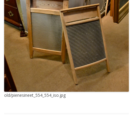
old/pienesineet_554_554_iso.jpg