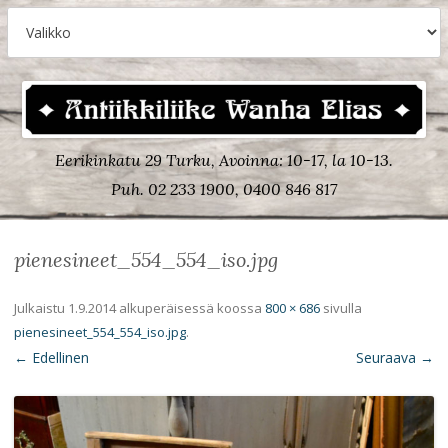
Eerikinkatu 29 Turku, Avoinna: 10-17, la 10-13.
Puh. 02 233 1900, 0400 846 817
pienesineet_554_554_iso.jpg
Julkaistu
1.9.2014
alkuperäisessä koossa
800 × 686
sivulla
pienesineet_554_554_iso.jpg
.
← Edellinen
Seuraava →