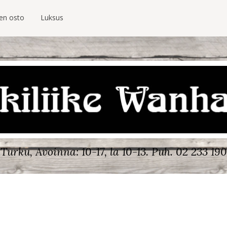
ien osto
Luksus
Turku, Avoinna: 10-17, la 10-13.
Puh. 02 233 190