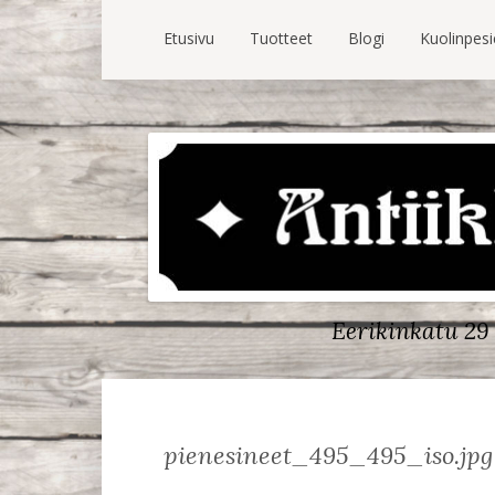
Etusivu
Tuotteet
Blogi
Kuolinpes
Eerikinkatu 29 
pienesineet_495_495_iso.jpg