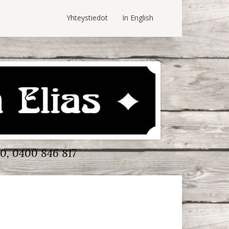
Yhteystiedot
In English
0, 0400 846 817