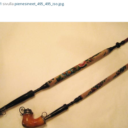
1
sivulla
pienesineet_495_495_iso.jpg
.