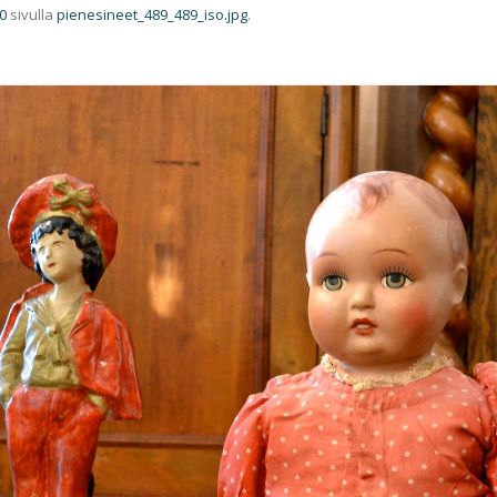
0
sivulla
pienesineet_489_489_iso.jpg
.