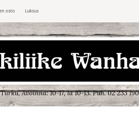
ien osto
Luksus
Turku, Avoinna: 10-17, la 10-13.
Puh. 02 233 190