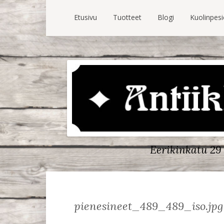
Etusivu
Tuotteet
Blogi
Kuolinpes
Eerikinkatu 29 
pienesineet_489_489_iso.jpg