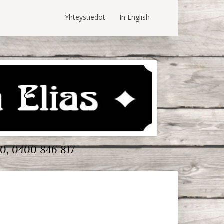
Yhteystiedot
In English
0, 0400 846 817