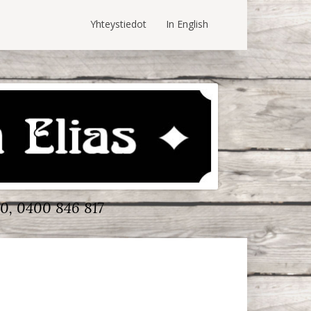
Yhteystiedot
In English
0, 0400 846 817