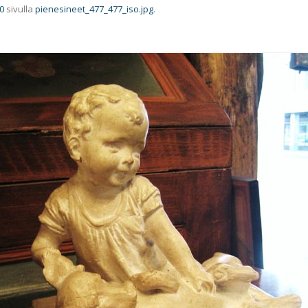
0
sivulla
pienesineet_477_477_iso.jpg
.