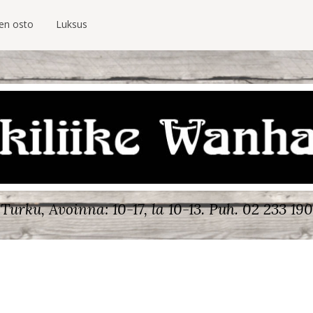
ien osto
Luksus
Turku, Avoinna: 10-17, la 10-13.
Puh. 02 233 190