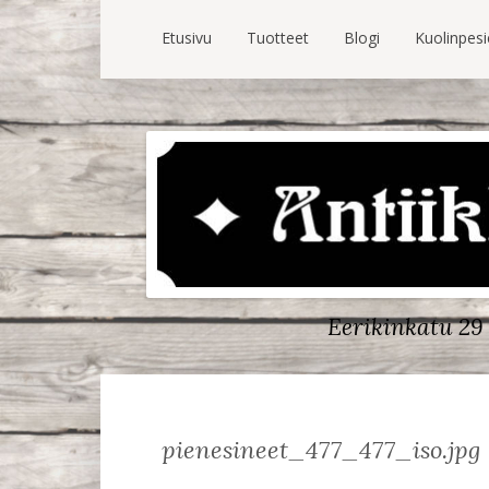
Etusivu
Tuotteet
Blogi
Kuolinpes
Eerikinkatu 29 
pienesineet_477_477_iso.jpg