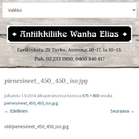
Eerikinkatu 29 Turku, Avoinna: 10-17, la 10-13.
Puh. 02 233 1900, 0400 846 817
pienesineet_450_450_iso.jpg
Julkaistu
1.9.2014
alkuperäisessä koossa
675 × 800
sivulla
pienesineet_450_450_iso.jpg
.
← Edellinen
Seuraava →
old/pienesineet_450_450_iso.jpg