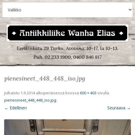
Eerikinkatu 29 Turku, Avoinna: 10-17, la 10-13.
Puh. 02 233 1900, 0400 846 817
pienesineet_448_448_iso.jpg
Julkaistu
1.9.2014
alkuperäisessä koossa
600 × 403
sivulla
pienesineet_448_448_iso.jpg
.
← Edellinen
Seuraava →