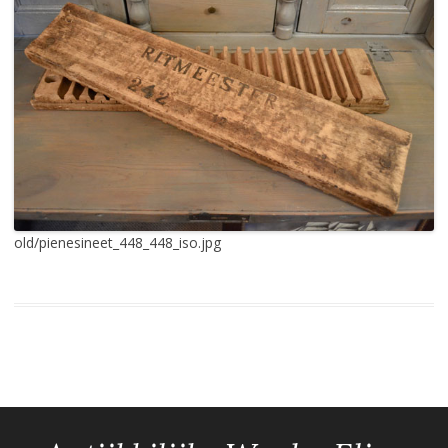
old/pienesineet_448_448_iso.jpg