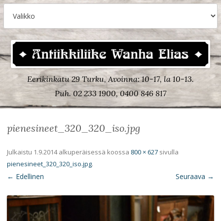
Eerikinkatu 29 Turku, Avoinna: 10-17, la 10-13.
Puh. 02 233 1900, 0400 846 817
pienesineet_320_320_iso.jpg
Julkaistu
1.9.2014
alkuperäisessä koossa
800 × 627
sivulla
pienesineet_320_320_iso.jpg
.
← Edellinen
Seuraava →