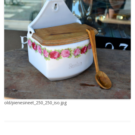
old/pienesineet_250_250_iso.jpg