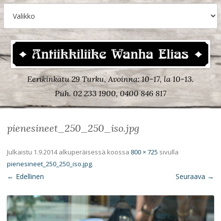
Eerikinkatu 29 Turku, Avoinna: 10-17, la 10-13.
Puh. 02 233 1900, 0400 846 817
pienesineet_250_250_iso.jpg
Julkaistu
1.9.2014
alkuperäisessä koossa
800 × 725
sivulla
pienesineet_250_250_iso.jpg
.
← Edellinen
Seuraava →