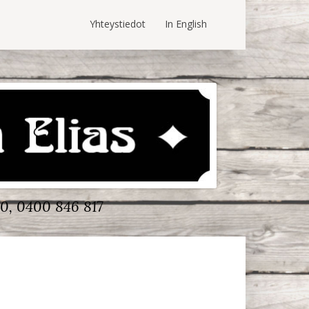
Yhteystiedot
In English
0, 0400 846 817