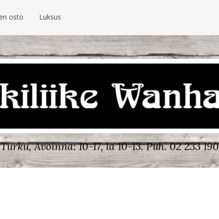
ien osto
Luksus
Turku, Avoinna: 10-17, la 10-13.
Puh. 02 233 190