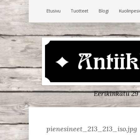
Etusivu
Tuotteet
Blogi
Kuolinpes
Eerikinkatu 29 
pienesineet_213_213_iso.jpg