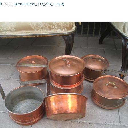
0
sivulla
pienesineet_213_213_iso.jpg
.