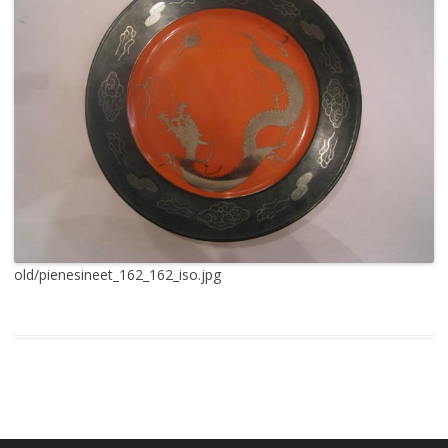
old/pienesineet_162_162_iso.jpg