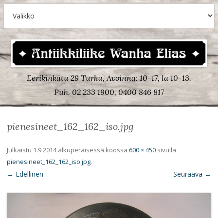
Eerikinkatu 29 Turku, Avoinna: 10-17, la 10-13.
Puh. 02 233 1900, 0400 846 817
pienesineet_162_162_iso.jpg
Julkaistu
1.9.2014
alkuperäisessä koossa
600 × 450
sivulla
pienesineet_162_162_iso.jpg
.
← Edellinen
Seuraava →